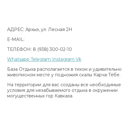
АДРЕС: Архыз, ул. Лесная 2Н
E-MAIL:
bellavista-arkhyz@yandex.ru
ТЕЛЕФОН: 8 (938) 300-02-10
Whatsapp
Telegram
Instagram
Vk
База Отдыха располагается в тихом и удивительно
живописном месте у подножия скалы Карча-Тёбе.
На территории для вас созданы все необходимые
условия для незабываемого отдыха в окружении
могущественных гор Кавказа.
Реестр национальной системы аккредитации