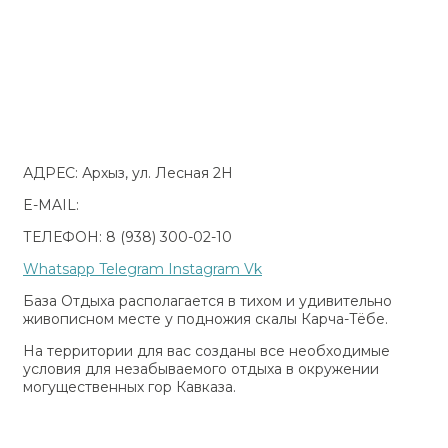
АДРЕС: Архыз, ул. Лесная 2Н
E-MAIL:
bellavista-arkhyz@yandex.ru
ТЕЛЕФОН: 8 (938) 300-02-10
Whatsapp
Telegram
Instagram
Vk
База Отдыха располагается в тихом и удивительно
живописном месте у подножия скалы Карча-Тёбе.
На территории для вас созданы все необходимые
условия для незабываемого отдыха в окружении
могущественных гор Кавказа.
Реестр национальной системы аккредитации