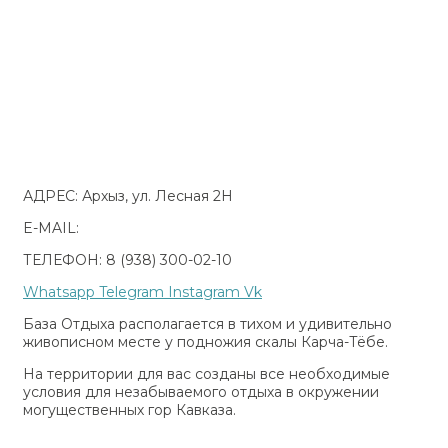
АДРЕС: Архыз, ул. Лесная 2Н
E-MAIL:
bellavista-arkhyz@yandex.ru
ТЕЛЕФОН: 8 (938) 300-02-10
Whatsapp
Telegram
Instagram
Vk
База Отдыха располагается в тихом и удивительно
живописном месте у подножия скалы Карча-Тёбе.
На территории для вас созданы все необходимые
условия для незабываемого отдыха в окружении
могущественных гор Кавказа.
Реестр национальной системы аккредитации