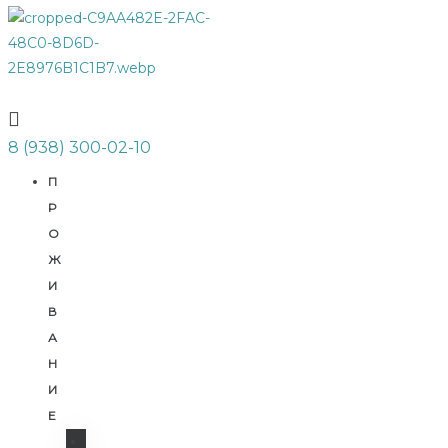
8 (938) 300-02-10
П
Р
О
Ж
И
В
А
 12-ми
Н
И
Е
в 8-ми
Ш