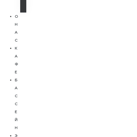
К
И
О
Н
А
С
К
А
Ф
Е
Б
А
С
С
Е
Й
Н
Э